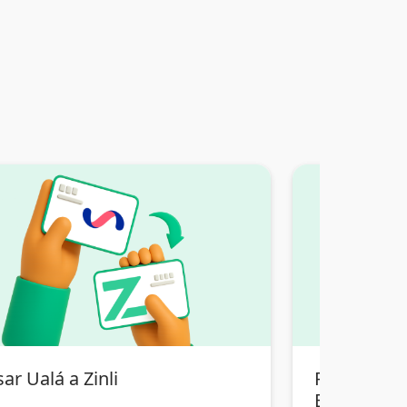
ar Ualá a Zinli
Pasar Tran
Bolivia a Zi