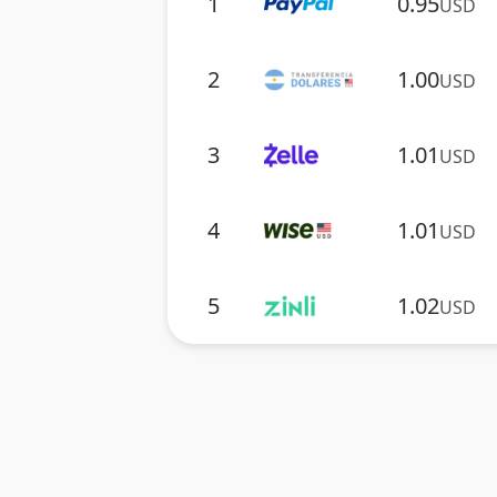
1
0.95
USD
2
1.00
USD
3
1.01
USD
4
1.01
USD
5
1.02
USD