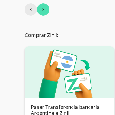
chevron_left
chevron_right
Comprar Zinli:
Pasar Transferencia bancaria
Argentina a Zinli