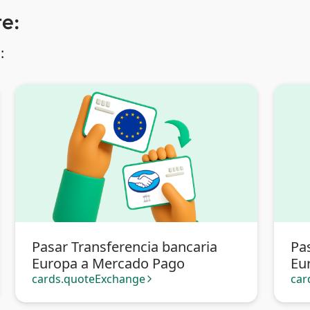
e:
:
Pasar Transferencia bancaria
Pa
Europa a Mercado Pago
Eu
cards.quoteExchange
car
arrow_forward_ios