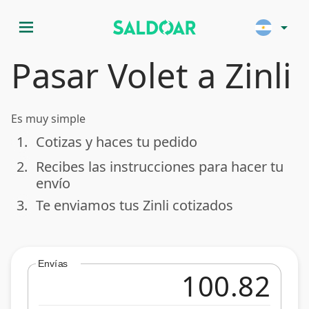
menu
arrow_drop_down
Pasar Volet a Zinli
Es muy simple
1.
Cotizas y haces tu pedido
done
2.
Recibes las instrucciones para hacer tu
done
envío
3.
Te enviamos tus Zinli cotizados
done
Envías