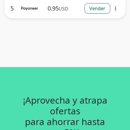
5
0.95
Vender
USD
more_vert
¡Aprovecha y atrapa
ofertas
para ahorrar hasta