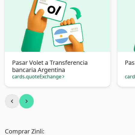
Pasar Volet a Transferencia
Pas
bancaria Argentina
cards.quoteExchange
car
arrow_forward_ios
chevron_left
chevron_right
Comprar Zinli: