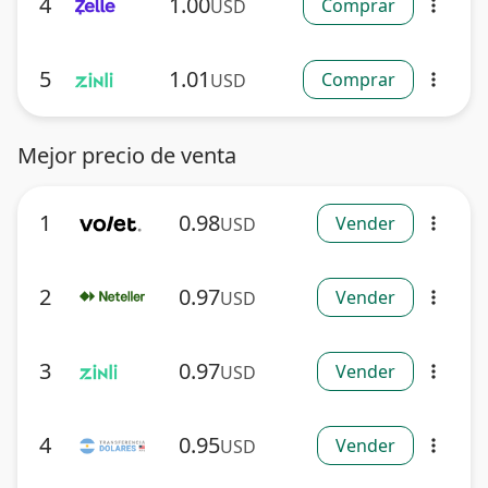
4
1.00
Comprar
USD
more_vert
5
1.01
Comprar
USD
more_vert
Mejor precio de venta
1
0.98
Vender
USD
more_vert
2
0.97
Vender
USD
more_vert
3
0.97
Vender
USD
more_vert
4
0.95
Vender
USD
more_vert