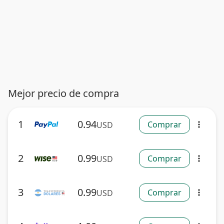
Mejor precio de compra
1
0.94
Comprar
USD
more_vert
2
0.99
Comprar
USD
more_vert
3
0.99
Comprar
USD
more_vert