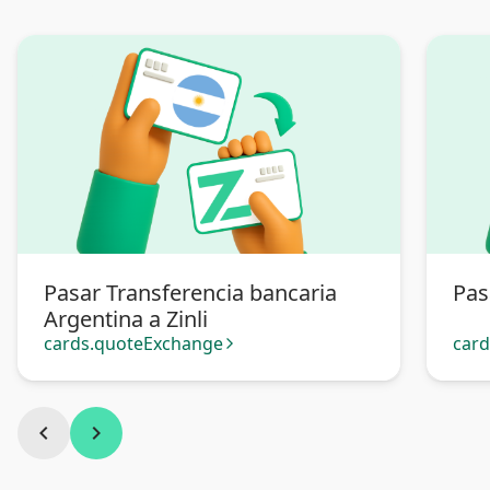
Pasar Transferencia bancaria
Pas
Argentina a Zinli
cards.quoteExchange
car
arrow_forward_ios
chevron_left
chevron_right