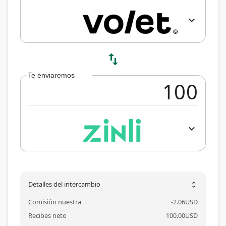
expand_more
swap_vert
Te enviaremos
expand_more
Detalles del intercambio
unfold_more
Comisión nuestra
-
2.06
USD
Recibes neto
100.00
USD