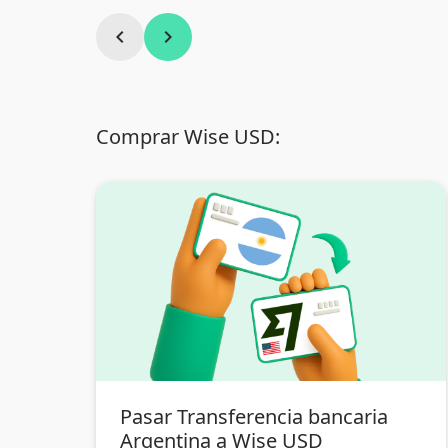
chevron_left
chevron_right
Comprar Wise USD:
Pasar Transferencia bancaria
Argentina a Wise USD