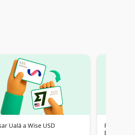
sar Ualá a Wise USD
Pasar Tran
Bolivia a 