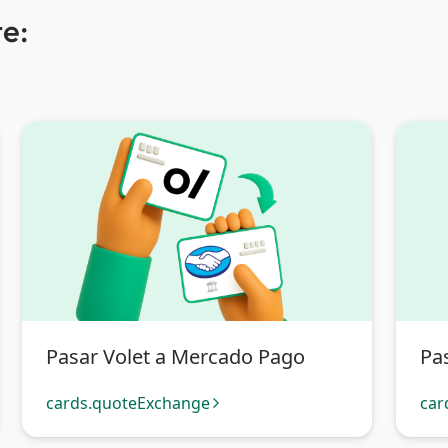
e:
Pasar Volet a Mercado Pago
Pas
cards.quoteExchange
car
arrow_forward_ios