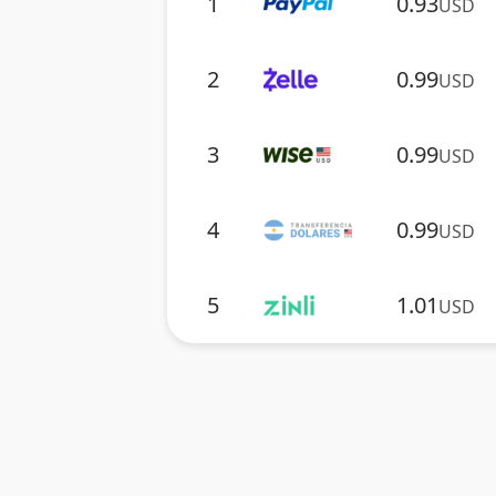
1
0.93
USD
2
0.99
USD
3
0.99
USD
4
0.99
USD
5
1.01
USD