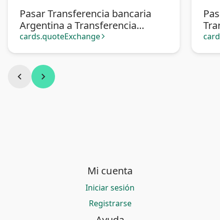
Pasar Transferencia bancaria
Pas
Argentina a Transferencia
Tra
bancaria Perú
cards.quoteExchange
car
arrow_forward_ios
chevron_left
chevron_right
Mi cuenta
Iniciar sesión
Registrarse
Ayuda