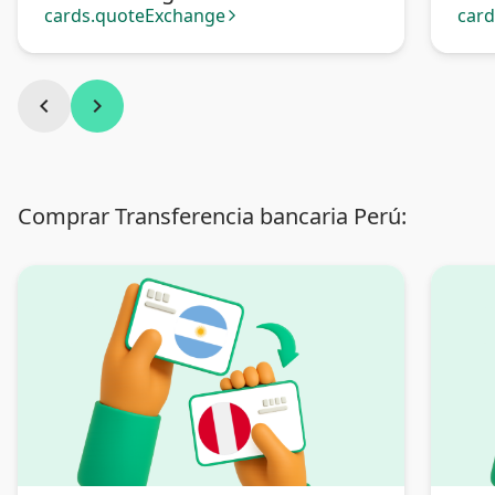
cards.quoteExchange
car
arrow_forward_ios
chevron_left
chevron_right
Comprar Transferencia bancaria Perú: