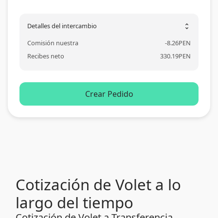
Detalles del intercambio
unfold_more
Comisión nuestra
-
8.26
PEN
Recibes neto
330.19
PEN
Crear Pedido
Cotización de Volet a lo
largo del tiempo
Cotización de Volet a Transferencia