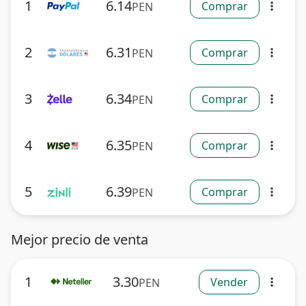
1
6.14
Comprar
PEN
more_vert
2
6.31
Comprar
PEN
more_vert
3
6.34
Comprar
PEN
more_vert
4
6.35
Comprar
PEN
more_vert
5
6.39
Comprar
PEN
more_vert
Mejor precio de venta
1
3.30
Vender
PEN
more_vert