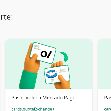
rte:
Pasar Volet a Mercado Pago
Pas
cards.quoteExchange
car
arrow_forward_ios