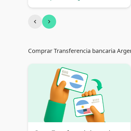
chevron_left
chevron_right
Comprar Transferencia bancaria Argen