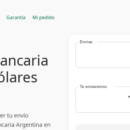
Garantía
Mi pedido
Envías
bancaria
ólares
Te enviaremos
er tu envío
ncaria Argentina en