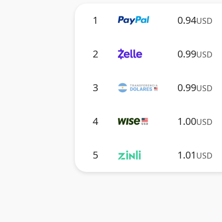
1
0.94
USD
2
0.99
USD
3
0.99
USD
4
1.00
USD
5
1.01
USD