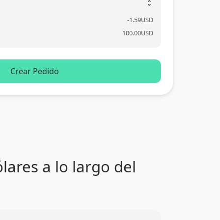
unfold_more
-
1.59
USD
100.00
USD
Crear Pedido
ares a lo largo del