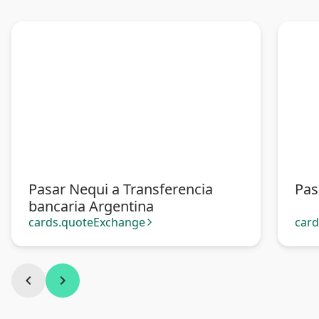
Pasar Nequi a Transferencia
Pas
bancaria Argentina
cards.quoteExchange
car
arrow_forward_ios
chevron_left
chevron_right