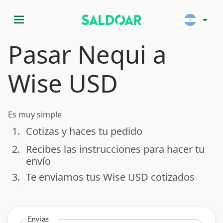
menu
arrow_drop_down
Pasar Nequi a
Wise USD
Es muy simple
1.
Cotizas y haces tu pedido
done
2.
Recibes las instrucciones para hacer tu
done
envío
3.
Te enviamos tus Wise USD cotizados
done
Envías