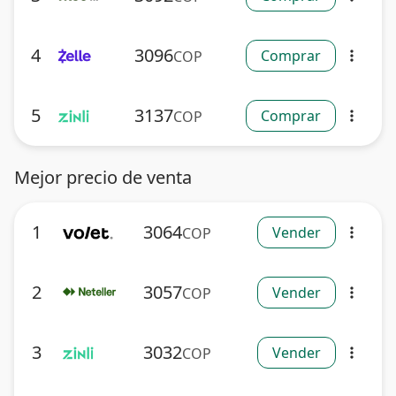
4
3096
Comprar
COP
more_vert
5
3137
Comprar
COP
more_vert
Mejor precio de venta
1
3064
Vender
COP
more_vert
2
3057
Vender
COP
more_vert
3
3032
Vender
COP
more_vert