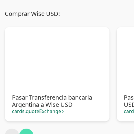
Comprar Wise USD:
Pasar Transferencia bancaria
Pas
Argentina a Wise USD
US
cards.quoteExchange
car
arrow_forward_ios