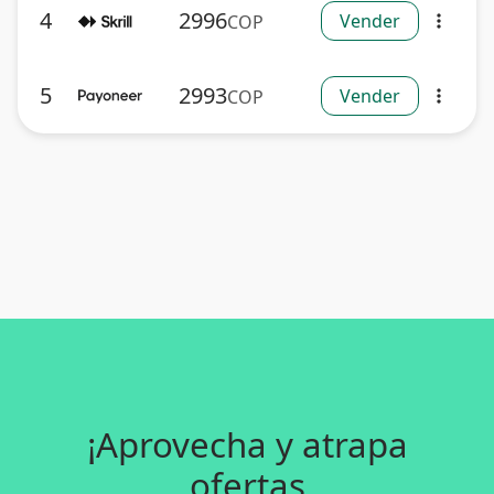
4
2996
Vender
COP
more_vert
5
2993
Vender
COP
more_vert
¡Aprovecha y atrapa
ofertas