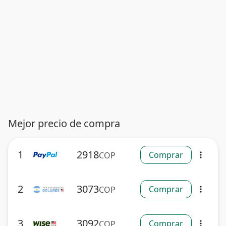
Mejor precio de compra
1
2918
Comprar
COP
more_vert
2
3073
Comprar
COP
more_vert
3
3092
Comprar
COP
more_vert