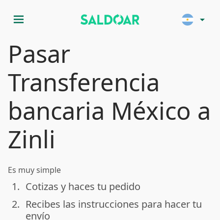
menu
arrow_drop_down
Pasar
Transferencia
bancaria México a
Zinli
Es muy simple
1.
Cotizas y haces tu pedido
done
2.
Recibes las instrucciones para hacer tu
done
envío