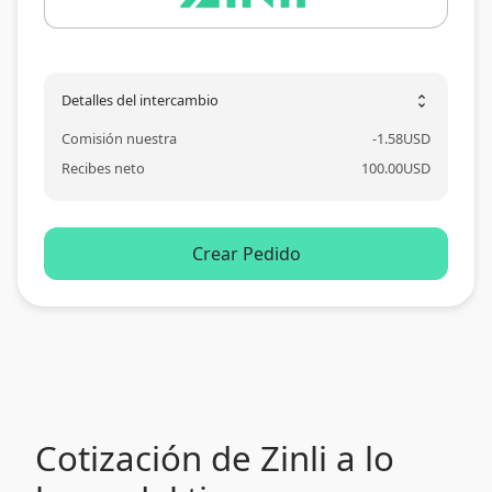
Detalles del intercambio
unfold_more
Comisión nuestra
-
1.58
USD
Recibes neto
100.00
USD
Crear Pedido
Cotización de Zinli a lo