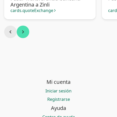
Argentina a Zinli
cards.quoteExchange
car
arrow_forward_ios
chevron_left
chevron_right
Mi cuenta
Iniciar sesión
Registrarse
Ayuda