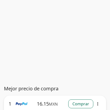
Mejor precio de compra
1
16.15
Comprar
MXN
more_vert