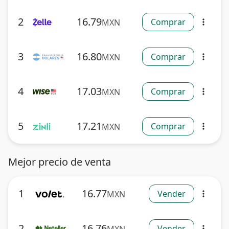
2
16.79
Comprar
MXN
more_vert
3
16.80
Comprar
MXN
more_vert
4
17.03
Comprar
MXN
more_vert
5
17.21
Comprar
MXN
more_vert
Mejor precio de venta
1
16.77
Vender
MXN
more_vert
2
16.76
Vender
more_vert