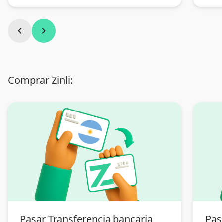
chevron_left
chevron_right
Comprar Zinli:
Pasar Transferencia bancaria
Pas