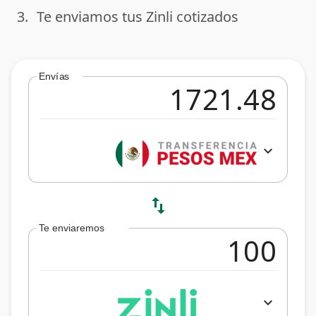
3.
Te enviamos tus Zinli cotizados
done
Envías
expand_more
swap_vert
Te enviaremos
expand_more