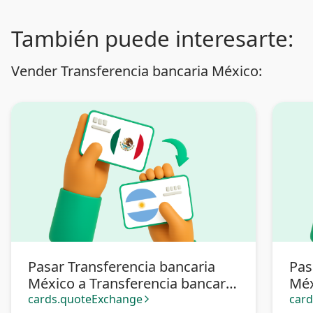
También puede interesarte:
Vender Transferencia bancaria México:
Pasar Transferencia bancaria
Pas
México a Transferencia bancaria
Méx
Argentina
cards.quoteExchange
car
arrow_forward_ios