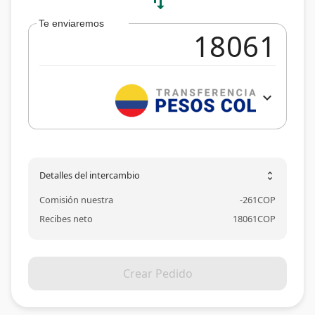
swap_vert
Te enviaremos
expand_more
Detalles del intercambio
unfold_more
Comisión nuestra
-
261
COP
Recibes neto
18061
COP
Crear Pedido