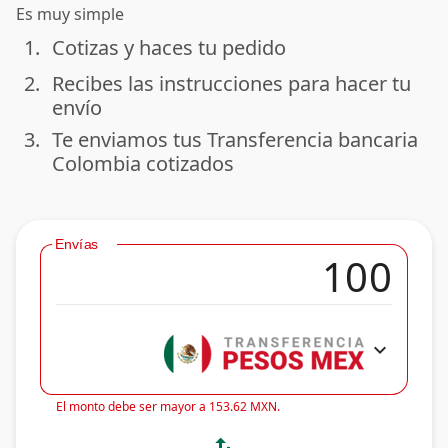
Es muy simple
1.
Cotizas y haces tu pedido
done
2.
Recibes las instrucciones para hacer tu
done
envío
3.
Te enviamos tus Transferencia bancaria
done
Colombia cotizados
Envías
expand_more
El monto debe ser mayor a 153.62 MXN.