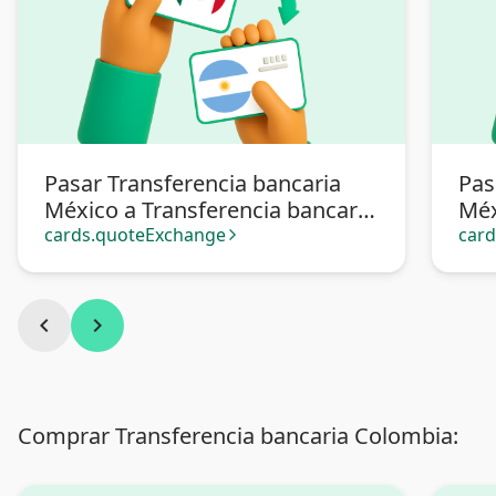
Pasar Transferencia bancaria
Pas
México a Transferencia bancaria
Méx
Argentina
cards.quoteExchange
car
arrow_forward_ios
chevron_left
chevron_right
Comprar Transferencia bancaria Colombia: