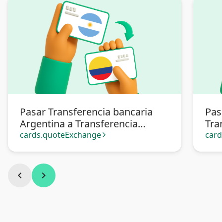
Pasar Transferencia bancaria
Pas
Argentina a Transferencia
Tra
bancaria Colombia
Col
cards.quoteExchange
car
arrow_forward_ios
chevron_left
chevron_right