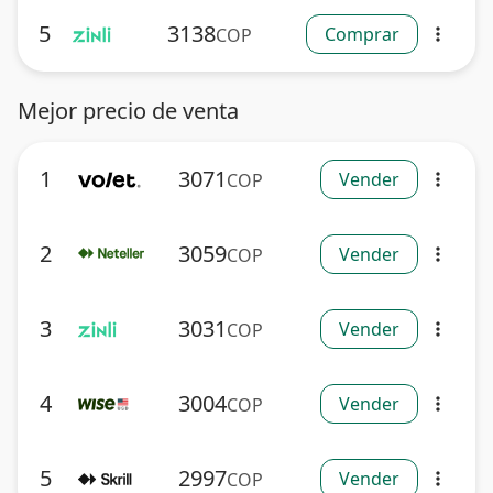
5
3138
Comprar
COP
more_vert
Mejor precio de venta
1
3071
Vender
COP
more_vert
2
3059
Vender
COP
more_vert
3
3031
Vender
COP
more_vert
4
3004
Vender
COP
more_vert
5
2997
Vender
COP
more_vert