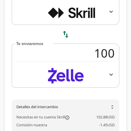
expand_more
swap_vert
Te enviaremos
expand_more
Detalles del intercambio
unfold_more
Necesitas en tu cuenta Skrill
102.88
USD
information_outl
Comisión nuestra
-
1.45
USD