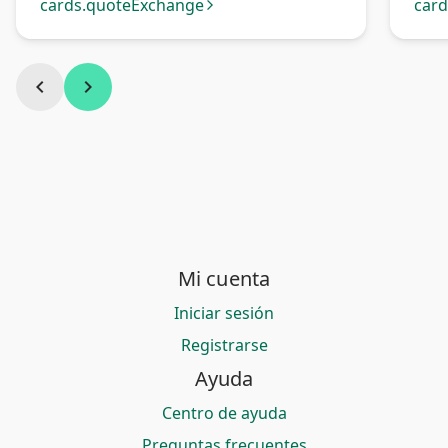
cards.quoteExchange
car
arrow_forward_ios
chevron_left
chevron_right
Mi cuenta
Iniciar sesión
Registrarse
Ayuda
Centro de ayuda
Preguntas frecuentes