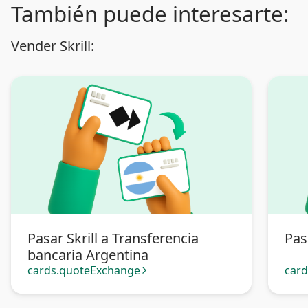
También puede interesarte:
Vender Skrill:
Pasar Skrill a Transferencia
Pas
bancaria Argentina
cards.quoteExchange
car
arrow_forward_ios