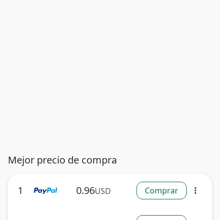
Mejor precio de compra
1
0.96
Comprar
USD
more_vert