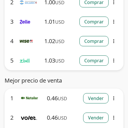
2
1.00
Comprar
USD
more_vert
3
1.01
Comprar
USD
more_vert
4
1.02
Comprar
USD
more_vert
5
1.03
Comprar
USD
more_vert
Mejor precio de venta
1
0.46
Vender
USD
more_vert
2
0.46
Vender
USD
more_vert