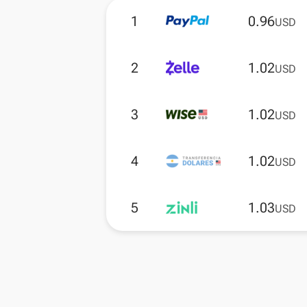
1
0.96
USD
2
1.02
USD
3
1.02
USD
4
1.02
USD
5
1.03
USD