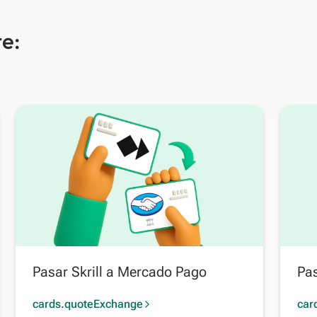
e:
Pasar Skrill a Mercado Pago
Pas
cards.quoteExchange
car
arrow_forward_ios