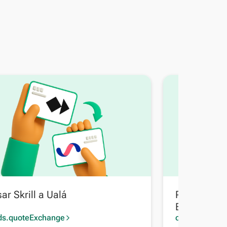
ar Skrill a Ualá
Pasar Skril
Bancaria Bo
ds.quoteExchange
cards.quoteE
arrow_forward_ios