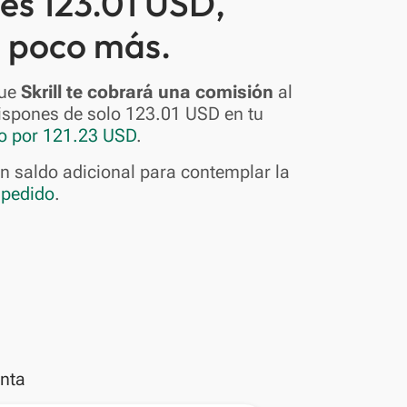
es 123.01 USD,
n poco más.
que
Skrill te cobrará una comisión
al
dispones de solo 123.01 USD en tu
do por 121.23 USD
.
n saldo adicional para contemplar la
 pedido
.
enta