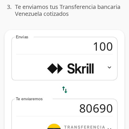
3.
Te enviamos tus Transferencia bancaria
done
Venezuela cotizados
Envías
expand_more
swap_vert
Te enviaremos