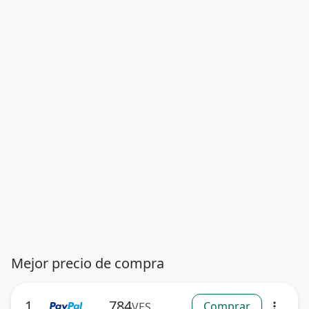
Mejor precio de compra
1
784
Comprar
VES
more_vert