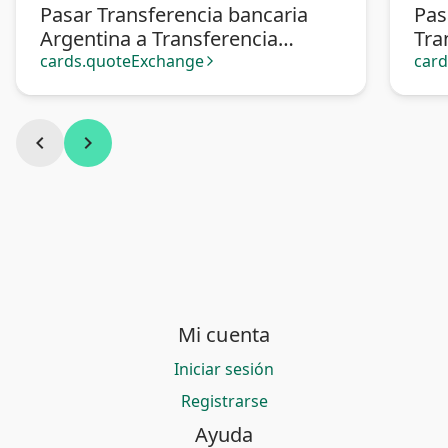
Pasar Transferencia bancaria
Pas
Argentina a Transferencia
Tra
bancaria Venezuela
Ven
cards.quoteExchange
car
arrow_forward_ios
chevron_left
chevron_right
Mi cuenta
Iniciar sesión
Registrarse
Ayuda