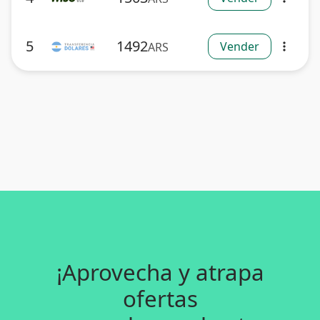
5
1492
Vender
ARS
more_vert
¡Aprovecha y atrapa
ofertas