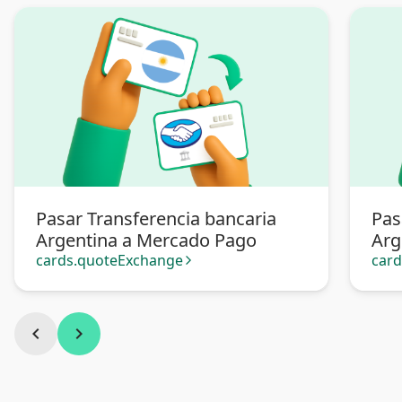
Pasar Transferencia bancaria
Pas
Argentina a Mercado Pago
Arg
cards.quoteExchange
car
arrow_forward_ios
chevron_left
chevron_right