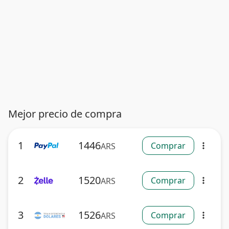
Mejor precio de compra
1
1446
Comprar
ARS
more_vert
2
1520
Comprar
ARS
more_vert
3
1526
Comprar
ARS
more_vert