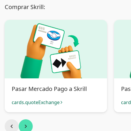
Comprar Skrill:
Pasar Mercado Pago a Skrill
Pas
cards.quoteExchange
car
arrow_forward_ios
chevron_left
chevron_right