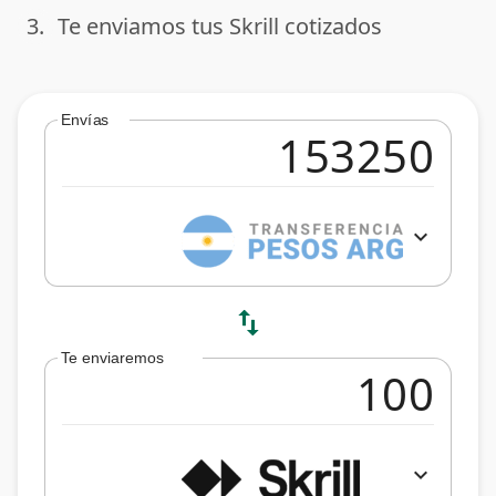
3.
Te enviamos tus Skrill cotizados
done
Envías
expand_more
swap_vert
Te enviaremos
expand_more