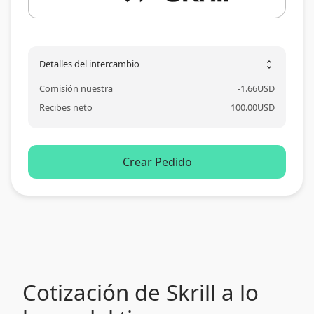
Detalles del intercambio
unfold_more
Comisión nuestra
-
1.66
USD
Recibes neto
100.00
USD
Crear Pedido
Cotización de Skrill a lo