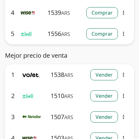
4
1539
Comprar
ARS
more_vert
5
1556
Comprar
ARS
more_vert
Mejor precio de venta
1
1538
Vender
ARS
more_vert
2
1510
Vender
ARS
more_vert
3
1507
Vender
ARS
more_vert
4
1503
Vender
ARS
more_vert