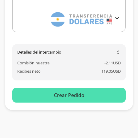
expand_more
Detalles del intercambio
unfold_more
Comisión nuestra
-
2.11
USD
Recibes neto
119.05
USD
Crear Pedido