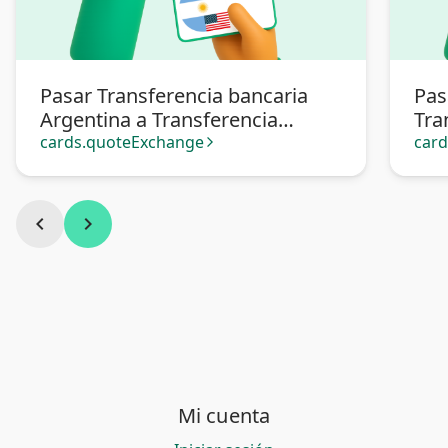
Pasar Transferencia bancaria
Pas
Argentina a Transferencia
Tra
bancaria Argentina en dólares
Arg
cards.quoteExchange
car
arrow_forward_ios
chevron_left
chevron_right
Mi cuenta