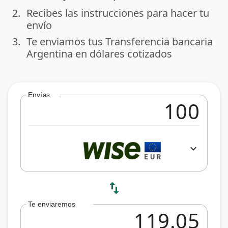
2.
Recibes las instrucciones para hacer tu
done
envío
3.
Te enviamos tus Transferencia bancaria
done
Argentina en dólares cotizados
Envías
expand_more
swap_vert
Te enviaremos