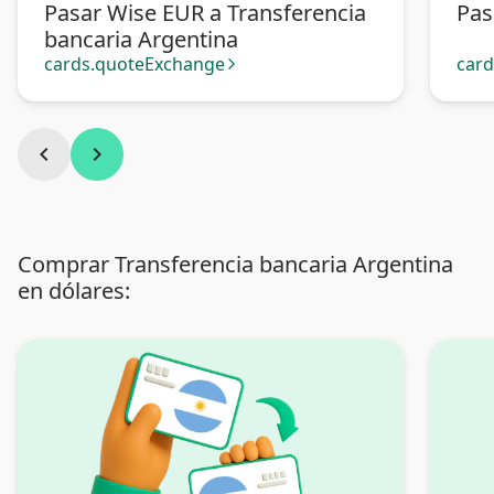
Pasar Wise EUR a Transferencia
Pas
bancaria Argentina
cards.quoteExchange
car
arrow_forward_ios
chevron_left
chevron_right
Comprar Transferencia bancaria Argentina
en dólares: