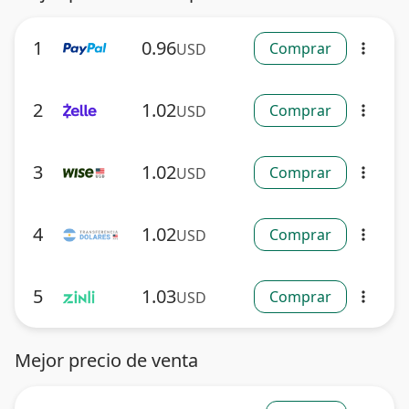
1
0.96
Comprar
USD
more_vert
2
1.02
Comprar
USD
more_vert
3
1.02
Comprar
USD
more_vert
4
1.02
Comprar
USD
more_vert
5
1.03
Comprar
USD
more_vert
Mejor precio de venta