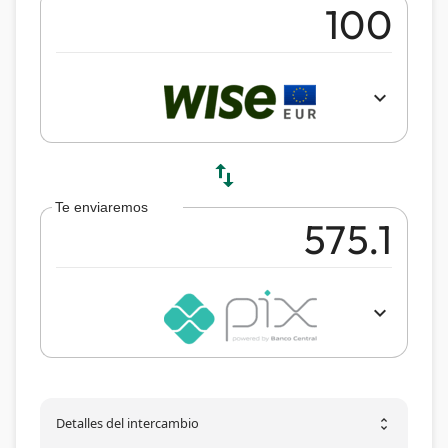
expand_more
swap_vert
Te enviaremos
expand_more
Detalles del intercambio
unfold_more