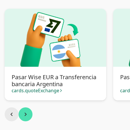
Pasar Wise EUR a Transferencia
Pas
bancaria Argentina
cards.quoteExchange
car
arrow_forward_ios
chevron_left
chevron_right