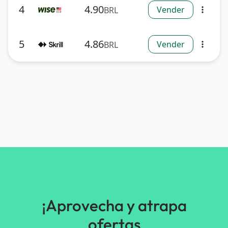
4
4.90
Vender
BRL
more_vert
5
4.86
Vender
BRL
more_vert
¡Aprovecha y atrapa
ofertas