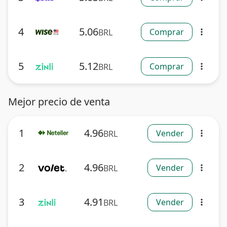
4
5.06
Comprar
BRL
more_vert
5
5.12
Comprar
BRL
more_vert
Mejor precio de venta
1
4.96
Vender
BRL
more_vert
2
4.96
Vender
BRL
more_vert
3
4.91
Vender
BRL
more_vert