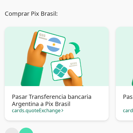
Comprar Pix Brasil:
Pasar Transferencia bancaria
Pas
Argentina a Pix Brasil
cards.quoteExchange
car
arrow_forward_ios