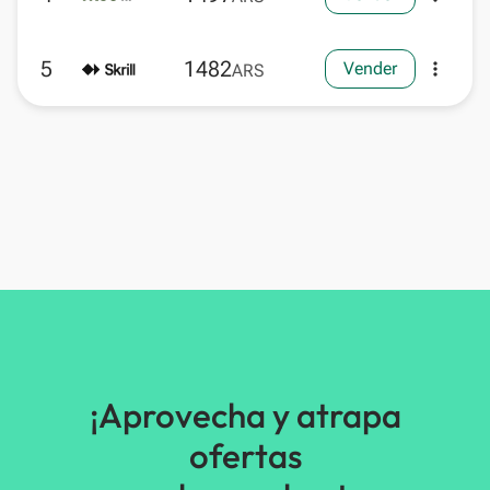
5
1482
Vender
more_vert
ARS
¡Aprovecha y atrapa
ofertas