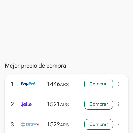
Mejor precio de compra
1
1446
Comprar
more_vert
ARS
2
1521
Comprar
more_vert
ARS
3
1522
Comprar
more_vert
ARS