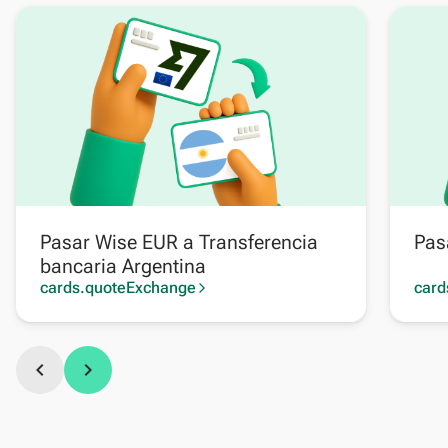
Pasar Wise EUR a Transferencia
Pas
bancaria Argentina
cards.quoteExchange
card
arrow_forward_ios
chevron_left
chevron_right