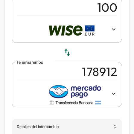
expand_more
swap_vert
Te enviaremos
expand_more
unfold_more
Detalles del intercambio