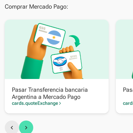
Comprar Mercado Pago:
Pasar Transferencia bancaria
Pas
Argentina a Mercado Pago
cards.quoteExchange
card
arrow_forward_ios
chevron_left
chevron_right