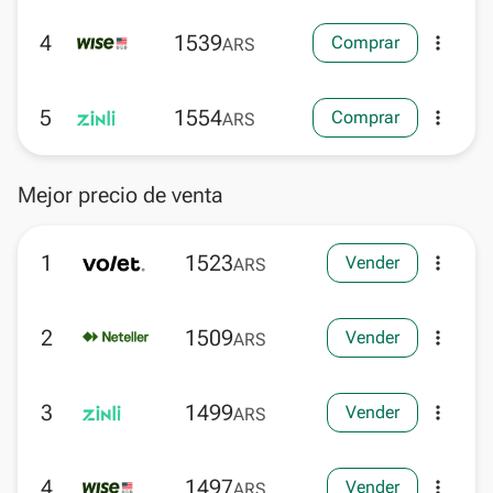
4
1539
Comprar
more_vert
ARS
5
1554
Comprar
more_vert
ARS
Mejor precio de venta
1
1523
Vender
more_vert
ARS
2
1509
Vender
more_vert
ARS
3
1499
Vender
more_vert
ARS
4
1497
Vender
more_vert
ARS