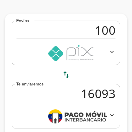
Envías
expand_more
swap_vert
Te enviaremos
expand_more