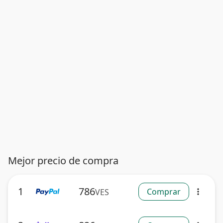
Mejor precio de compra
1
786
Comprar
VES
more_vert