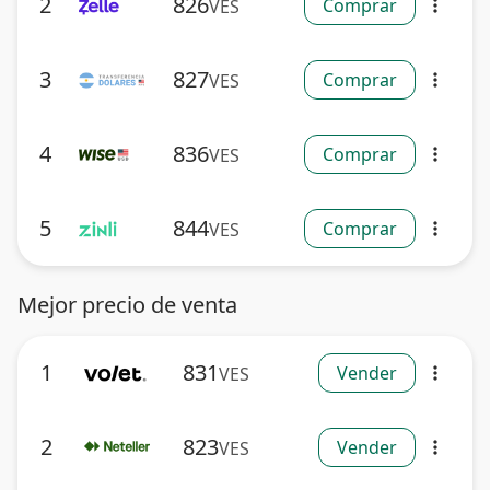
2
826
Comprar
VES
more_vert
3
827
Comprar
VES
more_vert
4
836
Comprar
VES
more_vert
5
844
Comprar
VES
more_vert
Mejor precio de venta
1
831
Vender
VES
more_vert
2
823
Vender
VES
more_vert