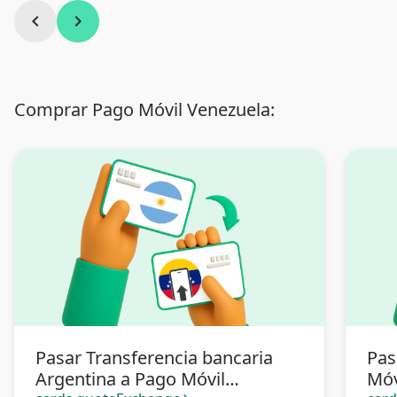
chevron_left
chevron_right
Comprar Pago Móvil Venezuela:
Pasar Transferencia bancaria
Pas
Argentina a Pago Móvil
Móv