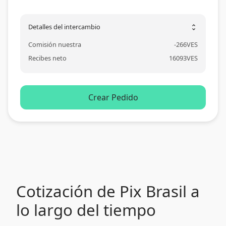
Detalles del intercambio
unfold_more
Comisión nuestra
-
266
VES
Recibes neto
16093
VES
Crear Pedido
Cotización de Pix Brasil a
lo largo del tiempo