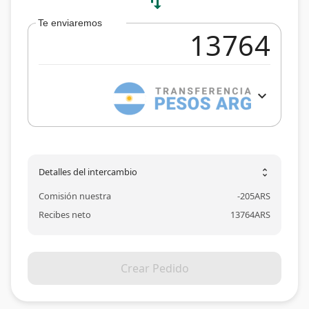
swap_vert
Te enviaremos
expand_more
Detalles del intercambio
unfold_more
Comisión nuestra
-
205
ARS
Recibes neto
13764
ARS
Crear Pedido