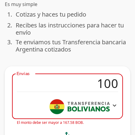
Es muy simple
1.
Cotizas y haces tu pedido
done
2.
Recibes las instrucciones para hacer tu
done
envío
3.
Te enviamos tus Transferencia bancaria
done
Argentina cotizados
Envías
expand_more
El monto debe ser mayor a 167.58 BOB.