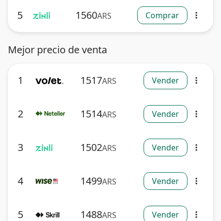
5
1560
Comprar
ARS
more_vert
Mejor precio de venta
1
1517
Vender
ARS
more_vert
2
1514
Vender
ARS
more_vert
3
1502
Vender
ARS
more_vert
4
1499
Vender
ARS
more_vert
5
1488
Vender
ARS
more_vert