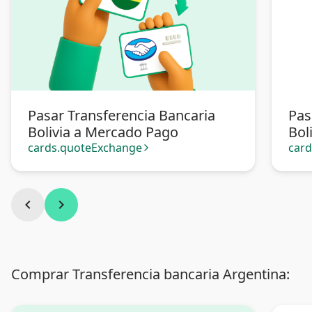
Pasar Transferencia Bancaria
Pas
Bolivia a Mercado Pago
Bol
cards.quoteExchange
car
arrow_forward_ios
chevron_left
chevron_right
Comprar Transferencia bancaria Argentina: