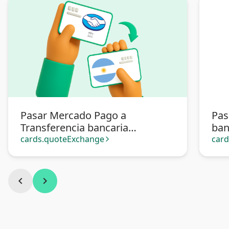
Pasar Mercado Pago a
Pas
Transferencia bancaria
ban
Argentina
cards.quoteExchange
car
arrow_forward_ios
chevron_left
chevron_right