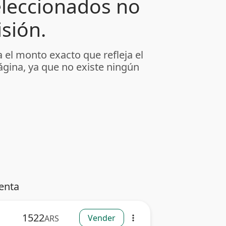
leccionados no
sión.
 el monto exacto que refleja el
ágina, ya que no existe ningún
enta
1522
Vender
ARS
more_vert