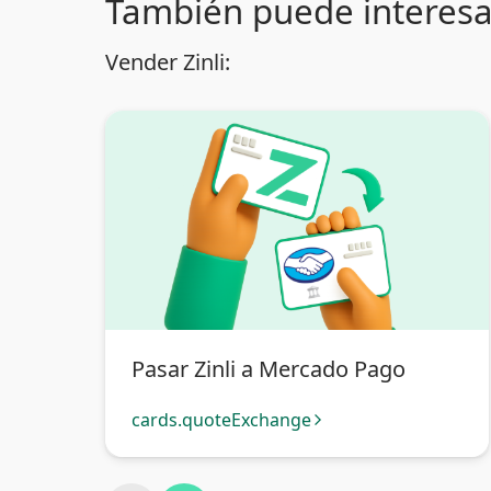
También puede interesa
Vender Zinli:
Pasar Zinli a Mercado Pago
cards.quoteExchange
arrow_forward_ios