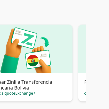
ar Zinli a Transferencia
Pasar Zinli 
caria Bolivia
ds.quoteExchange
cards.quote
arrow_forward_ios