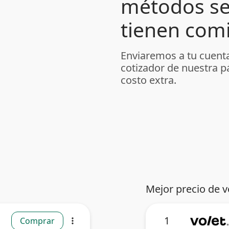
métodos se
tienen comi
Enviaremos a tu cuenta
cotizador de nuestra p
costo extra.
Mejor precio de v
1
Comprar
more_vert