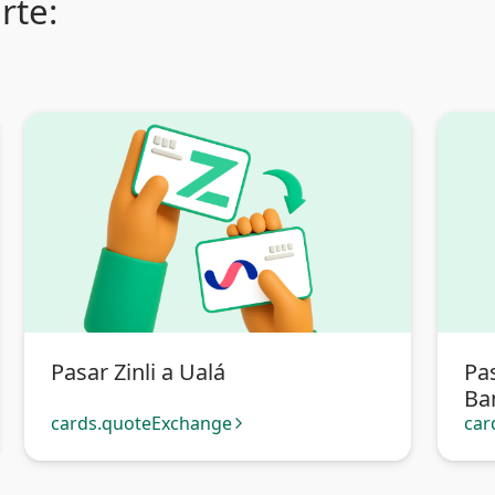
rte:
Pasar Zinli a Ualá
Pas
Ban
cards.quoteExchange
car
arrow_forward_ios