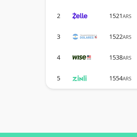
2
1521
ARS
3
1522
ARS
4
1538
ARS
5
1554
ARS