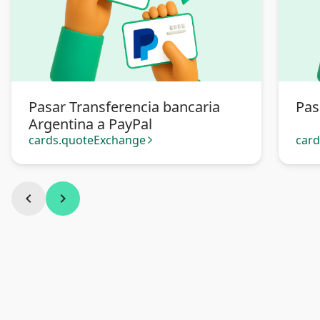
Pasar Transferencia bancaria
Pas
Argentina a PayPal
cards.quoteExchange
car
arrow_forward_ios
chevron_left
chevron_right