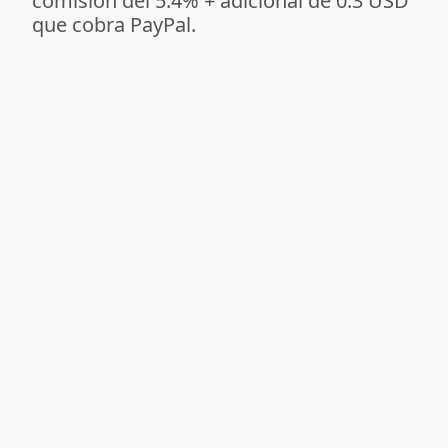
comisión del 5.4%
+ adicional de 0.3 USD
que cobra PayPal.