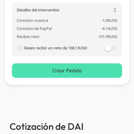
Detalles del intercambio
unfold_more
Comisión nuestra
-
1.09
USD
Comisión de PayPal
-
6.14
USD
Recibes neto
101.99
USD
Deseo recibir un neto de
108.13
USD
Crear Pedido
Cotización de DAI