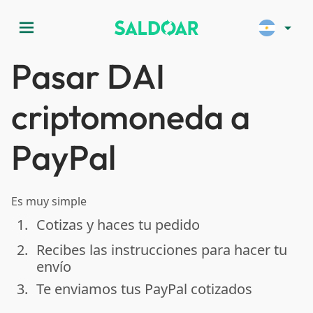
menu
arrow_drop_down
Pasar DAI
criptomoneda a
PayPal
Es muy simple
1.
Cotizas y haces tu pedido
done
2.
Recibes las instrucciones para hacer tu
done
envío
3.
Te enviamos tus PayPal cotizados
done