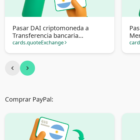
Pasar DAI criptomoneda a
Pas
Transferencia bancaria
Mer
Argentina
cards.quoteExchange
car
arrow_forward_ios
chevron_left
chevron_right
Comprar PayPal: