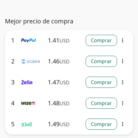
Mejor precio de compra
1
1.41
Comprar
USD
more_vert
2
1.46
Comprar
USD
more_vert
3
1.47
Comprar
USD
more_vert
4
1.48
Comprar
USD
more_vert
5
1.49
Comprar
USD
more_vert