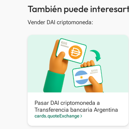
También puede interesart
Vender DAI criptomoneda:
Pasar DAI criptomoneda a
Transferencia bancaria Argentina
cards.quoteExchange
arrow_forward_ios