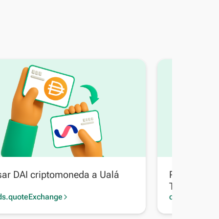
sar DAI criptomoneda a Ualá
Pasar DAI 
Transferenc
ds.quoteExchange
cards.quoteE
arrow_forward_ios