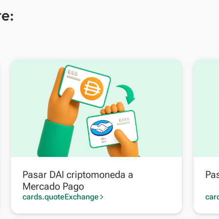
e:
Pasar DAI criptomoneda a
Pa
Mercado Pago
cards.quoteExchange
car
arrow_forward_ios