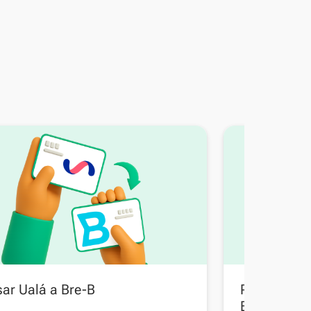
ar Ualá a Bre-B
Pasar Trans
Bolivia a B