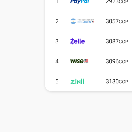
1
2923
COP
2
3057
COP
3
3087
COP
4
3096
COP
5
3130
COP