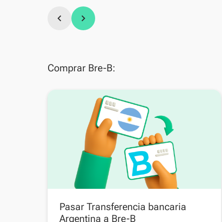
chevron_left
chevron_right
Comprar Bre-B:
Pasar Transferencia bancaria
Argentina a Bre-B