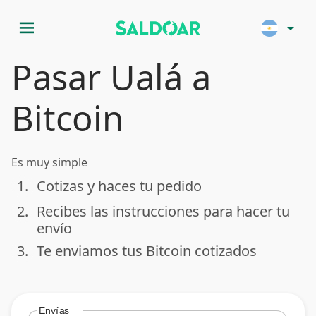
menu
arrow_drop_down
Pasar Ualá a
Bitcoin
Es muy simple
1.
Cotizas y haces tu pedido
done
2.
Recibes las instrucciones para hacer tu
done
envío
3.
Te enviamos tus Bitcoin cotizados
done
Envías