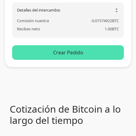
Detalles del intercambio
unfold_more
Comisión nuestra
-
0.01574922
BTC
Recibes neto
1.00
BTC
Crear Pedido
Cotización de Bitcoin a lo
largo del tiempo