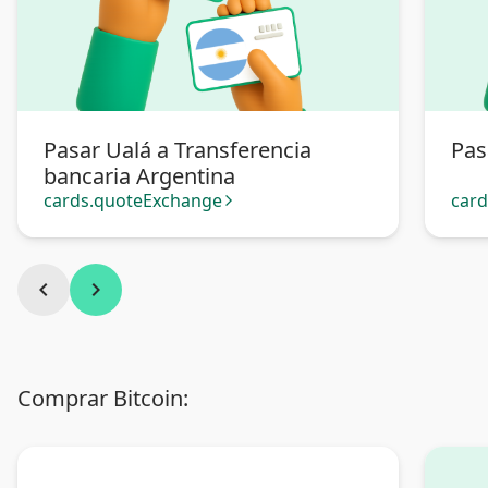
Pasar Ualá a Transferencia
Pas
bancaria Argentina
cards.quoteExchange
car
arrow_forward_ios
chevron_left
chevron_right
Comprar Bitcoin: