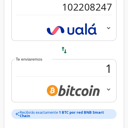
expand_more
swap_vert
Te enviaremos
expand_more
Recibirás exactamente
1 BTC por red BNB Smart
auto_awesome
Chain