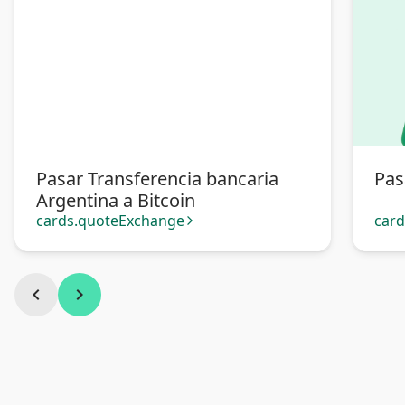
Pasar Transferencia bancaria
Pas
Argentina a Bitcoin
cards.quoteExchange
car
arrow_forward_ios
chevron_left
chevron_right