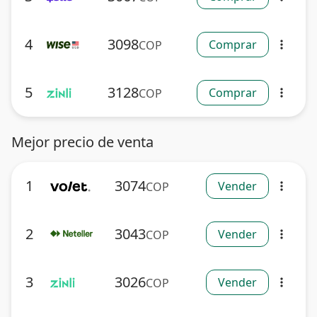
4
3098
Comprar
COP
more_vert
5
3128
Comprar
COP
more_vert
Mejor precio de venta
1
3074
Vender
COP
more_vert
2
3043
Vender
COP
more_vert
3
3026
Vender
COP
more_vert