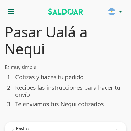
menu
arrow_drop_down
Pasar Ualá a
Nequi
Es muy simple
1.
Cotizas y haces tu pedido
done
2.
Recibes las instrucciones para hacer tu
done
envío
3.
Te enviamos tus Nequi cotizados
done
Envías