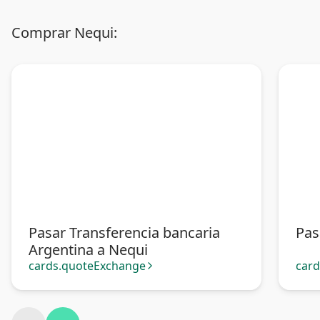
Comprar Nequi:
Pasar Transferencia bancaria
Pas
Argentina a Nequi
cards.quoteExchange
car
arrow_forward_ios