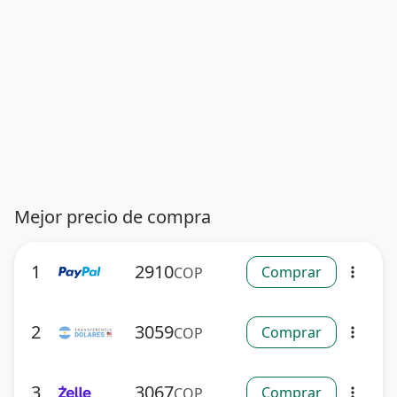
Mejor precio de compra
1
2910
Comprar
COP
more_vert
2
3059
Comprar
COP
more_vert
3
3067
Comprar
COP
more_vert