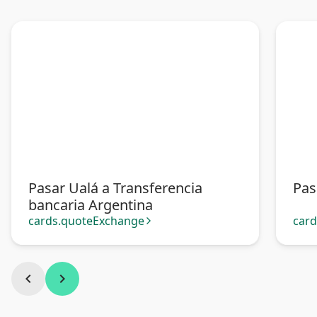
Pasar Ualá a Transferencia
Pas
bancaria Argentina
cards.quoteExchange
car
arrow_forward_ios
chevron_left
chevron_right