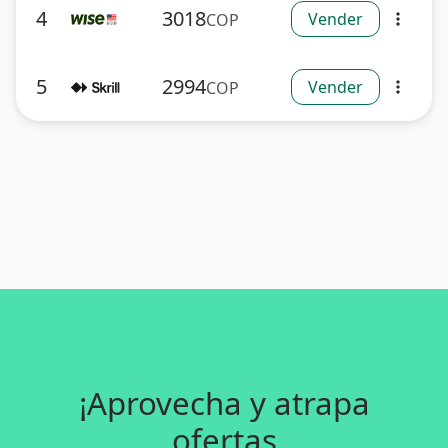
4
3018
Vender
COP
more_vert
5
2994
Vender
COP
more_vert
¡Aprovecha y atrapa
ofertas