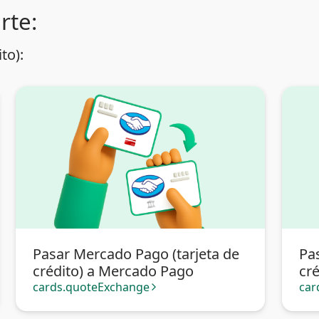
rte:
to):
Pasar Mercado Pago (tarjeta de
Pa
crédito) a Mercado Pago
cré
cards.quoteExchange
car
arrow_forward_ios