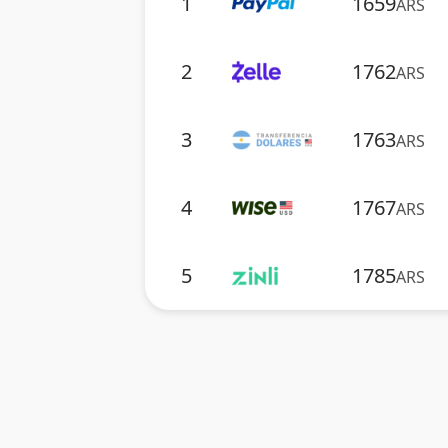
1
1659
ARS
2
1762
ARS
3
1763
ARS
4
1767
ARS
5
1785
ARS