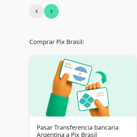
chevron_left
chevron_right
Comprar Pix Brasil:
Pasar Transferencia bancaria
Argentina a Pix Brasil