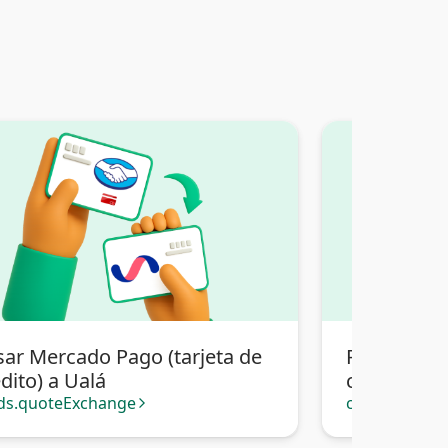
sar Mercado Pago (tarjeta de
Pasar Merc
dito) a Ualá
crédito) a 
Bancaria Bo
ds.quoteExchange
cards.quote
arrow_forward_ios