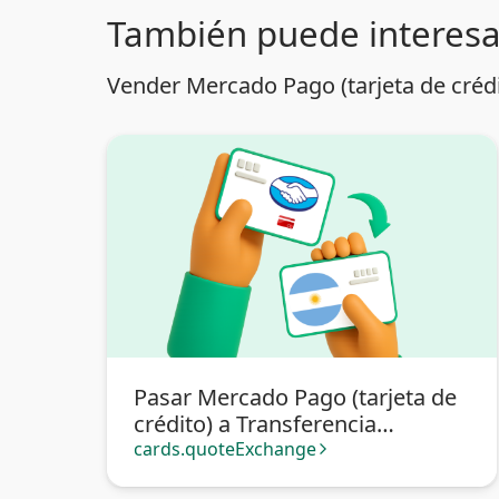
También puede interesa
Vender Mercado Pago (tarjeta de crédi
Pasar Mercado Pago (tarjeta de
crédito) a Transferencia
bancaria Argentina
cards.quoteExchange
arrow_forward_ios