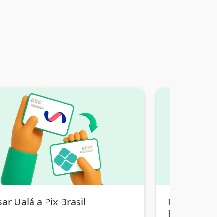
ar Ualá a Pix Brasil
Pasar Tran
Bolivia a Pi