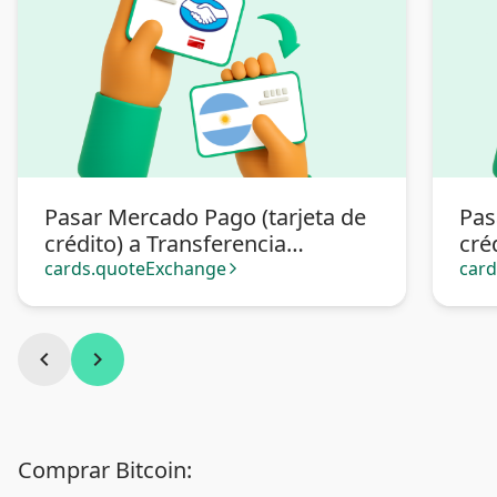
Pasar Mercado Pago (tarjeta de
Pas
crédito) a Transferencia
cré
bancaria Argentina
cards.quoteExchange
car
arrow_forward_ios
chevron_left
chevron_right
Comprar Bitcoin: