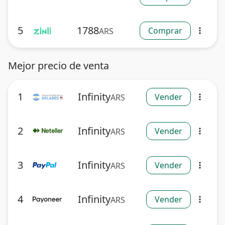
5
1788
Comprar
ARS
more_vert
Mejor precio de venta
1
Infinity
Vender
ARS
more_vert
2
Infinity
Vender
ARS
more_vert
3
Infinity
Vender
ARS
more_vert
4
Infinity
Vender
ARS
more_vert