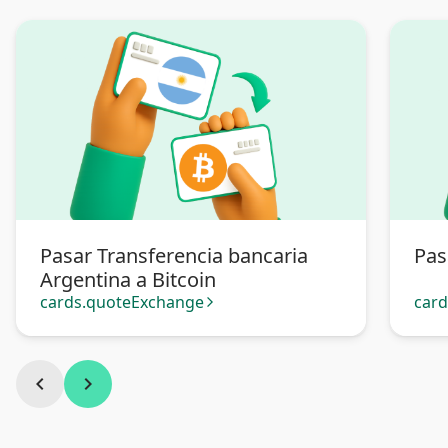
Pasar Transferencia bancaria
Pas
Argentina a Bitcoin
cards.quoteExchange
car
arrow_forward_ios
chevron_left
chevron_right