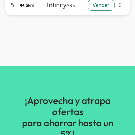
5
Infinity
Vender
ARS
more_vert
¡Aprovecha y atrapa
ofertas
para ahorrar hasta un
5%!