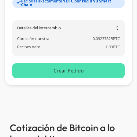
Recibirás exactamente
1 BTC por red BNB Smart
auto_awesome
Chain
Detalles del intercambio
unfold_more
Comisión nuestra
-
0.09237825
BTC
Recibes neto
1.00
BTC
Crear Pedido
Cotización de Bitcoin a lo