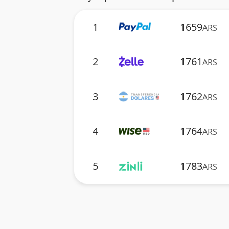
1
1659
ARS
2
1761
ARS
3
1762
ARS
4
1764
ARS
5
1783
ARS