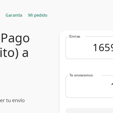
Garantía
Mi pedido
 Pago
Envías
ito) a
Te enviaremos
er tu envío