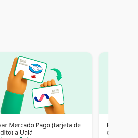
sar Mercado Pago (tarjeta de
Pasar Merc
dito) a Ualá
crédito) a 