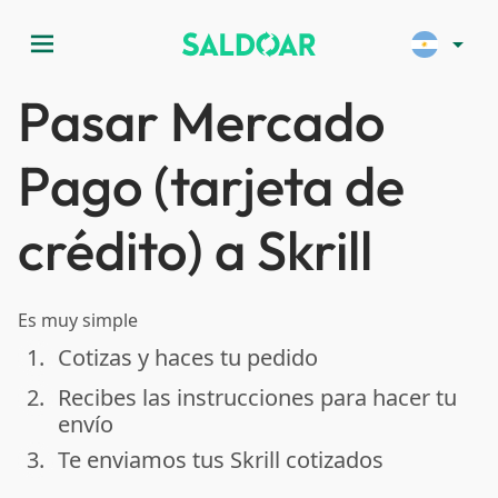
menu
arrow_drop_down
Pasar Mercado
Pago (tarjeta de
crédito) a Skrill
Es muy simple
1.
Cotizas y haces tu pedido
done
2.
Recibes las instrucciones para hacer tu
done
envío
3.
Te enviamos tus Skrill cotizados
done