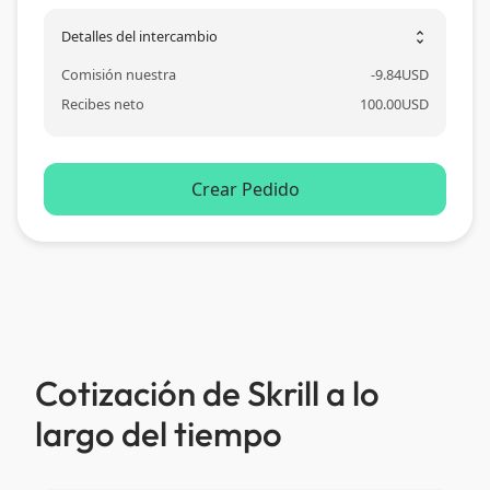
Detalles del intercambio
unfold_more
Comisión nuestra
-
9.84
USD
Recibes neto
100.00
USD
Crear Pedido
Cotización de Skrill a lo
largo del tiempo