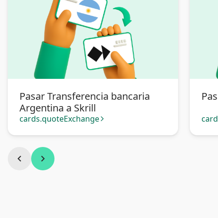
Pasar Transferencia bancaria
Pas
Argentina a Skrill
cards.quoteExchange
car
arrow_forward_ios
chevron_left
chevron_right