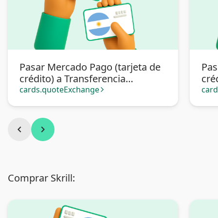
Pasar Mercado Pago (tarjeta de
Pas
crédito) a Transferencia
cré
bancaria Argentina
cards.quoteExchange
car
arrow_forward_ios
chevron_left
chevron_right
Comprar Skrill: