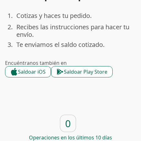
1.
Cotizas y haces tu pedido.
done
2.
Recibes las instrucciones para hacer tu
done
envío.
3.
Te enviamos el saldo cotizado.
done
Encuéntranos también en
Saldoar iOS
Saldoar Play Store
0
Operaciones en los últimos 10 días