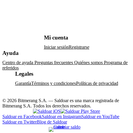
Mi cuenta
Iniciar sesión
Registrarse
Ayuda
Centro de ayuda
Preguntas frecuentes
Quiénes somos
Programa de
referidos
Legales
Garantía
Términos y condiciones
Políticas de privacidad
© 2026 Bitmerang S.A. — Saldoar es una marca registrada de
Bitmerang S.A. Todos los derechos reservados.
Saldoar en Facebook
Saldoar en Instagram
Saldoar en YouTube
Saldoar en Twitter
Blog de Saldoar