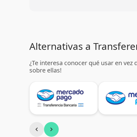
Alternativas a Transfer
¿Te interesa conocer qué usar en vez 
sobre ellas!
chevron_left
chevron_right