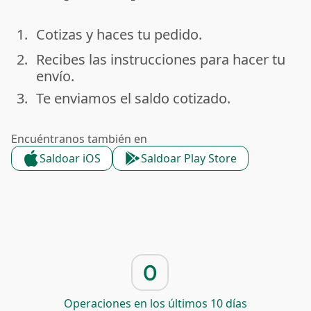
1.
Cotizas y haces tu pedido.
done
2.
Recibes las instrucciones para hacer tu
done
envío.
3.
Te enviamos el saldo cotizado.
done
Encuéntranos también en
Saldoar iOS
Saldoar Play Store
0
Operaciones en los últimos 10 días