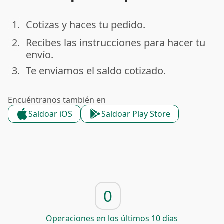
1.
Cotizas y haces tu pedido.
done
2.
Recibes las instrucciones para hacer tu
done
envío.
3.
Te enviamos el saldo cotizado.
done
Encuéntranos también en
Saldoar iOS
Saldoar Play Store
0
Operaciones en los últimos 10 días