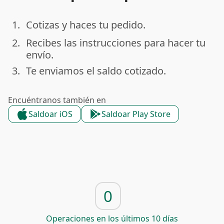
1.
Cotizas y haces tu pedido.
done
2.
Recibes las instrucciones para hacer tu
done
envío.
3.
Te enviamos el saldo cotizado.
done
Encuéntranos también en
Saldoar iOS
Saldoar Play Store
0
Operaciones en los últimos 10 días