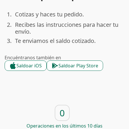
1.
Cotizas y haces tu pedido.
done
2.
Recibes las instrucciones para hacer tu
done
envío.
3.
Te enviamos el saldo cotizado.
done
Encuéntranos también en
Saldoar iOS
Saldoar Play Store
0
Operaciones en los últimos 10 días