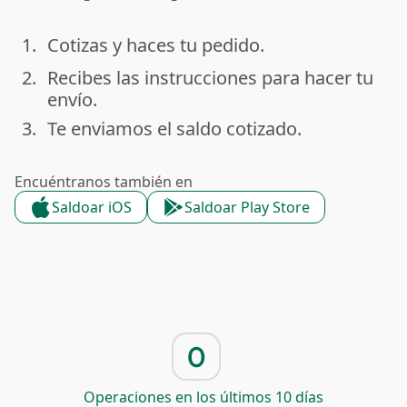
1.
Cotizas y haces tu pedido.
done
2.
Recibes las instrucciones para hacer tu
done
envío.
3.
Te enviamos el saldo cotizado.
done
Encuéntranos también en
Saldoar iOS
Saldoar Play Store
0
Operaciones en los últimos 10 días