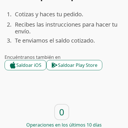
1.
Cotizas y haces tu pedido.
done
2.
Recibes las instrucciones para hacer tu
done
envío.
3.
Te enviamos el saldo cotizado.
done
Encuéntranos también en
Saldoar iOS
Saldoar Play Store
0
Operaciones en los últimos 10 días