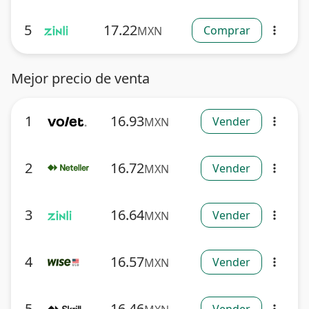
5
17.22
Comprar
MXN
more_vert
Mejor precio de venta
1
16.93
Vender
MXN
more_vert
2
16.72
Vender
MXN
more_vert
3
16.64
Vender
MXN
more_vert
4
16.57
Vender
MXN
more_vert
5
16.46