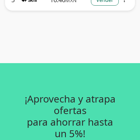
Vender
MXN
more_vert
¡Aprovecha y atrapa
ofertas
para ahorrar hasta
un 5%!