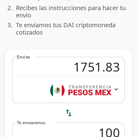
2.
Recibes las instrucciones para hacer tu
done
envío
3.
Te enviamos tus DAI criptomoneda
done
cotizados
Envías
expand_more
swap_vert
Te enviaremos