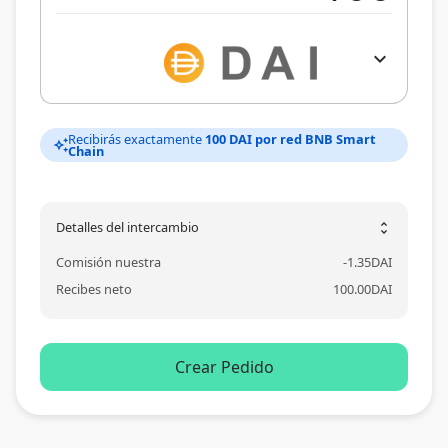
expand_more
Recibirás exactamente
100 DAI por red BNB Smart
auto_awesome
Chain
Detalles del intercambio
unfold_more
Comisión nuestra
-
1.35
DAI
Recibes neto
100.00
DAI
Crear Pedido