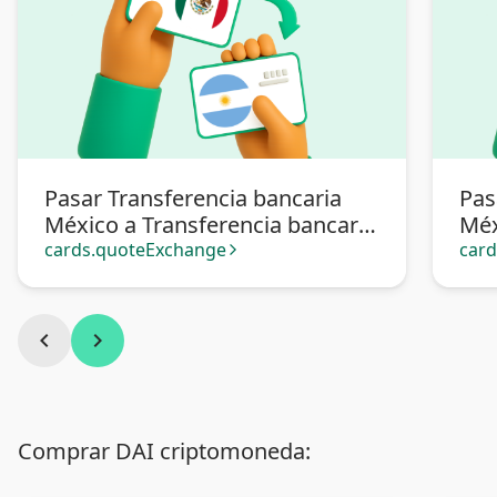
Pasar Transferencia bancaria
Pas
México a Transferencia bancaria
Méx
Argentina
cards.quoteExchange
car
arrow_forward_ios
chevron_left
chevron_right
Comprar DAI criptomoneda: