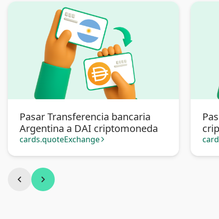
Pasar Transferencia bancaria
Pas
Argentina a DAI criptomoneda
cri
cards.quoteExchange
car
arrow_forward_ios
chevron_left
chevron_right