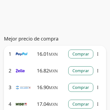
Mejor precio de compra
1
16.01
Comprar
MXN
more_vert
2
16.82
Comprar
MXN
more_vert
3
16.90
Comprar
MXN
more_vert
4
17.04
Comprar
MXN
more_vert