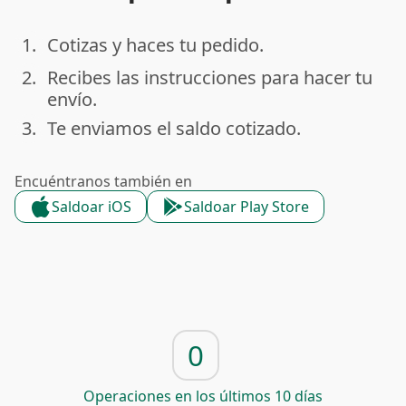
1.
Cotizas y haces tu pedido.
done
2.
Recibes las instrucciones para hacer tu
done
envío.
3.
Te enviamos el saldo cotizado.
done
Encuéntranos también en
Saldoar iOS
Saldoar Play Store
0
Operaciones en los últimos 10 días