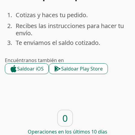
1.
Cotizas y haces tu pedido.
done
2.
Recibes las instrucciones para hacer tu
done
envío.
3.
Te enviamos el saldo cotizado.
done
Encuéntranos también en
Saldoar iOS
Saldoar Play Store
0
Operaciones en los últimos 10 días