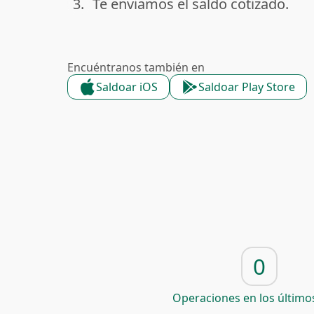
3.
Te enviamos el saldo cotizado.
done
Encuéntranos también en
Saldoar iOS
Saldoar Play Store
0
Operaciones en los últimos