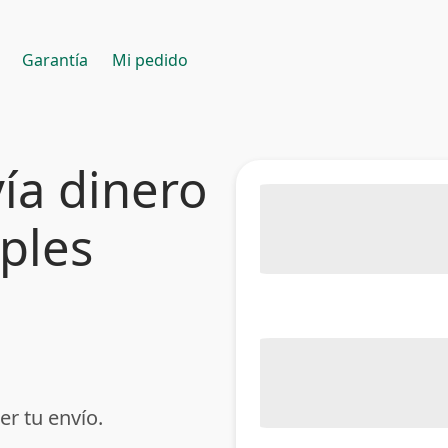
Garantía
Mi pedido
ía dinero
mples
er tu envío.