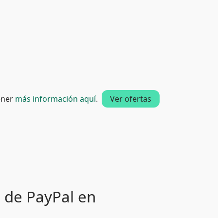
tener
más información aquí
.
Ver ofertas
o de PayPal en