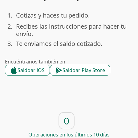
1.
Cotizas y haces tu pedido.
done
2.
Recibes las instrucciones para hacer tu
done
envío.
3.
Te enviamos el saldo cotizado.
done
Encuéntranos también en
Saldoar iOS
Saldoar Play Store
0
Operaciones en los últimos 10 días