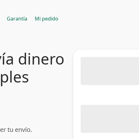
Garantía
Mi pedido
ía dinero
mples
er tu envío.