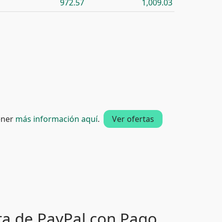
972.57
1,009.03
tener
más información aquí
.
Ver ofertas
ta de PayPal con Pago