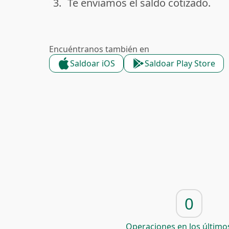
3.
Te enviamos el saldo cotizado.
done
Encuéntranos también en
Saldoar iOS
Saldoar Play Store
0
Operaciones en los últimos