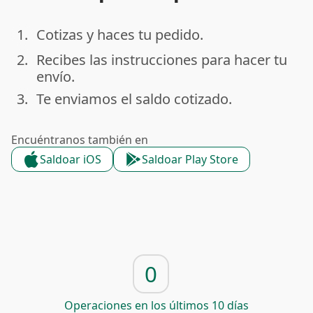
1.
Cotizas y haces tu pedido.
done
2.
Recibes las instrucciones para hacer tu
done
envío.
3.
Te enviamos el saldo cotizado.
done
Encuéntranos también en
Saldoar iOS
Saldoar Play Store
0
Operaciones en los últimos 10 días