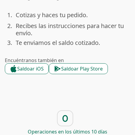
1.
Cotizas y haces tu pedido.
done
2.
Recibes las instrucciones para hacer tu
done
envío.
3.
Te enviamos el saldo cotizado.
done
Encuéntranos también en
Saldoar iOS
Saldoar Play Store
0
Operaciones en los últimos 10 días