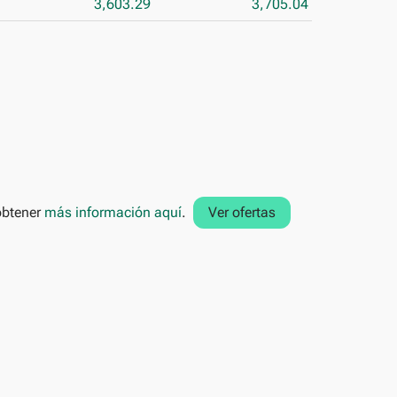
3,603.29
3,705.04
 obtener
más información aquí
.
Ver ofertas