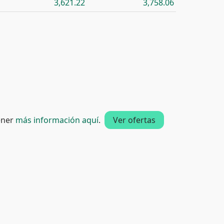
3,621.22
3,758.06
tener
más información aquí
.
Ver ofertas