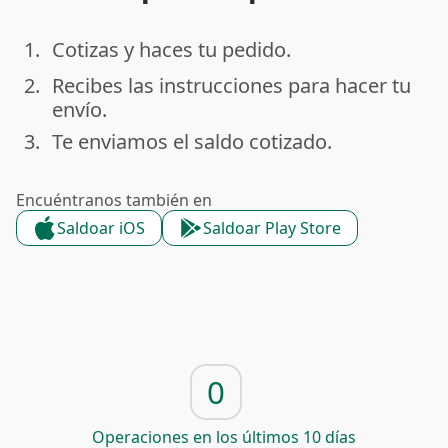
1.
Cotizas y haces tu pedido.
done
2.
Recibes las instrucciones para hacer tu
done
envío.
3.
Te enviamos el saldo cotizado.
done
Encuéntranos también en
Saldoar iOS
Saldoar Play Store
0
Operaciones en los últimos 10 días