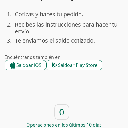
1.
Cotizas y haces tu pedido.
done
2.
Recibes las instrucciones para hacer tu
done
envío.
3.
Te enviamos el saldo cotizado.
done
Encuéntranos también en
Saldoar iOS
Saldoar Play Store
0
Operaciones en los últimos 10 días