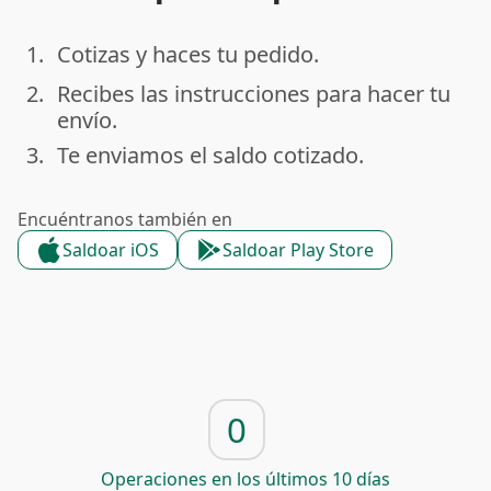
1.
Cotizas y haces tu pedido.
done
2.
Recibes las instrucciones para hacer tu
done
envío.
3.
Te enviamos el saldo cotizado.
done
Encuéntranos también en
Saldoar iOS
Saldoar Play Store
0
Operaciones en los últimos 10 días