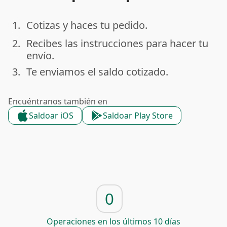
1.
Cotizas y haces tu pedido.
done
2.
Recibes las instrucciones para hacer tu
done
envío.
3.
Te enviamos el saldo cotizado.
done
Encuéntranos también en
Saldoar iOS
Saldoar Play Store
0
Operaciones en los últimos 10 días