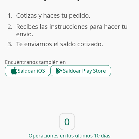
1.
Cotizas y haces tu pedido.
done
2.
Recibes las instrucciones para hacer tu
done
envío.
3.
Te enviamos el saldo cotizado.
done
Encuéntranos también en
Saldoar iOS
Saldoar Play Store
0
Operaciones en los últimos 10 días